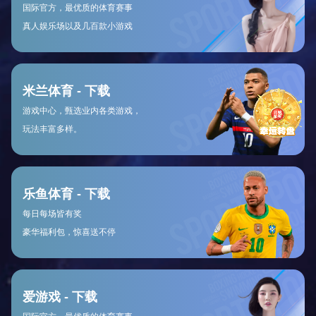
2026-01-19
20
广州乒乓球队以82分稳居精英赛积分榜
首位展现强劲实力
广州乒乓球队在近期的精英赛中表现出色，以82分稳
居积分榜首位，展现了该队强劲的实力和团队协作能
力。本文将从四个方面对广州乒乓球队的卓越表现进行