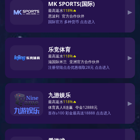
2026-01-31
0
武汉羽毛球队在总决赛积分榜上以67分
稳居第一名展现强劲实力
武汉羽毛球队在本赛季的总决赛中，凭借出色的表现和
强大的团队实力，以67分稳居积分榜第一名，展现了
其卓越的竞技水平和强劲的实力。这一成绩不仅是对球
队努力训练和战略部署的充分肯定，更是对整个俱乐部
管理与支...
查看