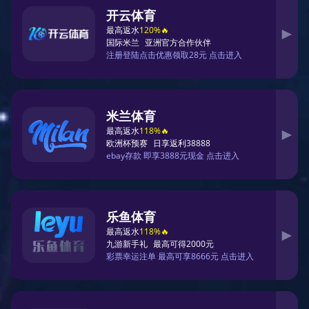
Our News
企业文化