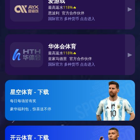
2026-01-30
6