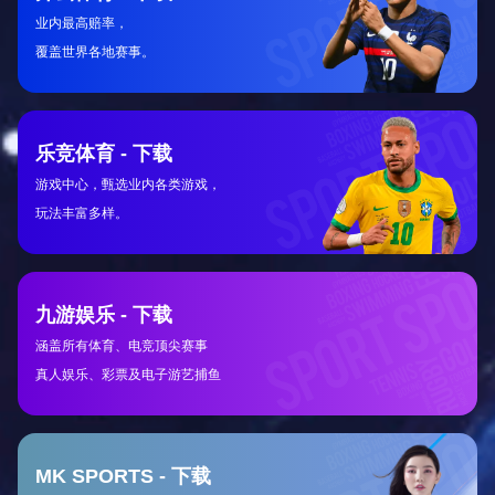
梅西：足球场上的传奇巨星与无与伦比
的艺术家画像解析
梅西，这位阿根廷足球天才，被许多人视为足球场上的
传奇巨星与无与伦比的艺术家。他所展现出的技巧、速
度和对比赛的理解，不仅让他成为了多次获得金球奖的
得主，更使他在全球范围内赢得了亿万球迷的热爱。本
文将从四...
查看