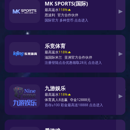
电话
+17633100504
邮箱
insoluble@126.com
上班时间