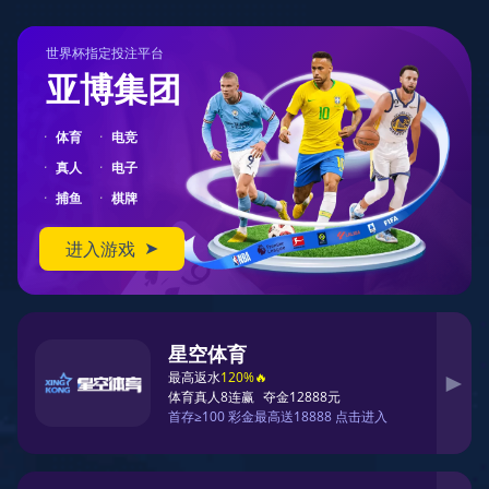
加入星空·综合体育
首页
加入星空·综合体育