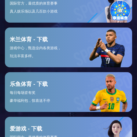
发送
✅✅星空·综合(中国)体育有限公司官方网站💖『 财运滚
滚,大吉大利』💖星空·综合(中国)体育有限公司官方网
站是您获取最新体育资讯、产品和服务的首选平台。